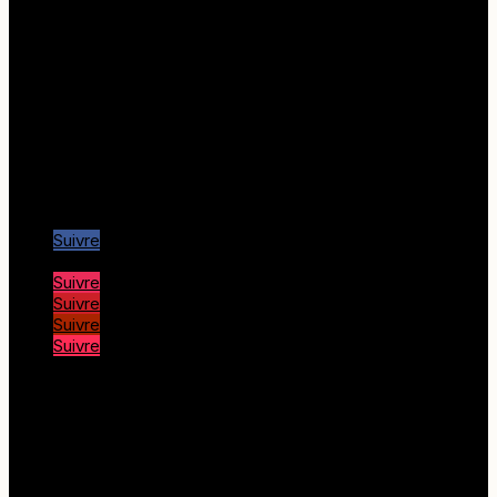
Liens utiles
Corsica Quad, randonnée
Office de Tourisme Piana
Office de Tourisme Porto
Office de Tourisme Calvi
Office de Tourisme Île rousse
Port de Girolata
Nous suivre…
Suivre
Suivre
Suivre
Suivre
Suivre
Suivre
© Copyright 2025 Corse Adrenaline |
Mentions
légales
|
Politique de confidentialité
et de
Cookies