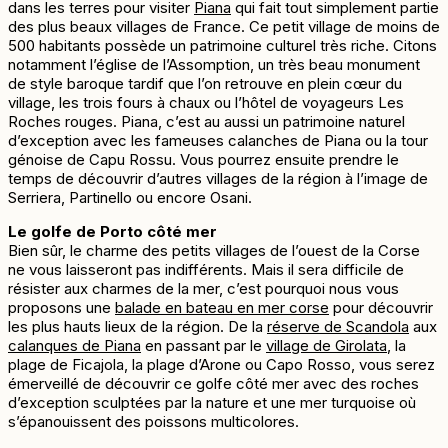
dans les terres pour visiter
Piana
qui fait tout simplement partie
des plus beaux villages de France. Ce petit village de moins de
500 habitants possède un patrimoine culturel très riche. Citons
notamment l’église de l’Assomption, un très beau monument
de style baroque tardif que l’on retrouve en plein cœur du
village, les trois fours à chaux ou l’hôtel de voyageurs Les
Roches rouges. Piana, c’est au aussi un patrimoine naturel
d’exception avec les fameuses calanches de Piana ou la tour
génoise de Capu Rossu. Vous pourrez ensuite prendre le
temps de découvrir d’autres villages de la région à l’image de
Serriera, Partinello ou encore Osani.
Le golfe de Porto côté mer
Bien sûr, le charme des petits villages de l’ouest de la Corse
ne vous laisseront pas indifférents. Mais il sera difficile de
résister aux charmes de la mer, c’est pourquoi nous vous
proposons une
balade en bateau en mer corse
pour découvrir
les plus hauts lieux de la région. De la
réserve de Scandola
aux
calanques de Piana
en passant par le
village de Girolata
, la
plage de Ficajola, la plage d’Arone ou Capo Rosso, vous serez
émerveillé de découvrir ce golfe côté mer avec des roches
d’exception sculptées par la nature et une mer turquoise où
s’épanouissent des poissons multicolores.