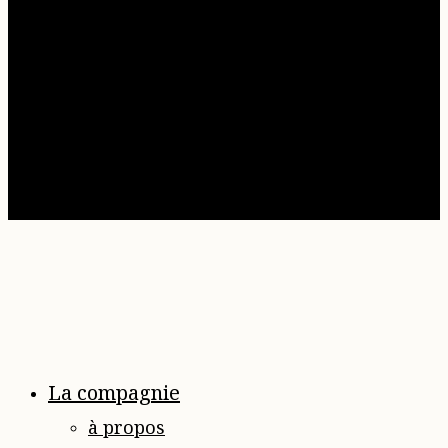
|
CGV
|
Plan du site
|
FAQ
La compagnie
à propos