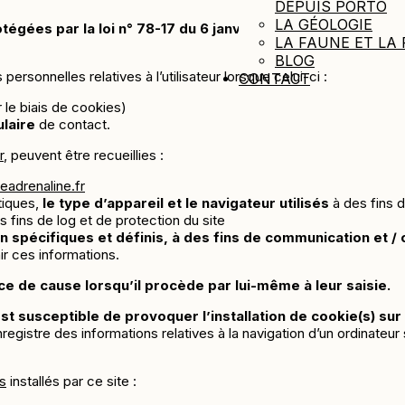
DEPUIS PORTO
LA GÉOLOGIE
es par la loi n° 78-17 du 6 janvier 1978, la loi n° 2004-80
LA FAUNE ET LA 
BLOG
personnelles relatives à l’utilisateur lorsque celui-ci :
CONTACT
 le biais de cookies)
ulaire
de contact.
r
, peuvent être recueillies :
eadrenaline.fr
tiques,
le type d’appareil et le navigateur utilisés
à des fins d
es fins de log et de protection du site
 spécifiques et définis, à des fins de communication et / 
nir ces informations.
ce de cause lorsqu’il procède par lui-même à leur saisie.
st susceptible de provoquer l’installation de cookie(s) sur l
ui enregistre des informations relatives à la navigation d’un ordinat
es
installés par ce site :