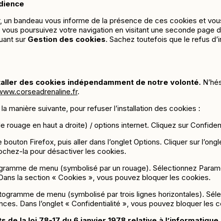
udience
, un bandeau vous informe de la présence de ces cookies et vous
ue vous poursuivez votre navigation en visitant une seconde page 
quant sur
Gestion des cookies
. Sachez toutefois que le refus d’i
staller des cookies indépendamment de notre volonté.
N’hés
/www.corseadrenaline.fr
.
la manière suivante, pour refuser l’installation des cookies :
rouage en haut a droite) / options internet. Cliquez sur Confident
e bouton Firefox, puis aller dans l’onglet Options. Cliquer sur l’on
cochez-la pour désactiver les cookies.
ctogramme de menu (symbolisé par un rouage). Sélectionnez Paramè
 Dans la section « Cookies », vous pouvez bloquer les cookies.
ictogramme de menu (symbolisé par trois lignes horizontales). Sél
ences. Dans l’onglet « Confidentialité », vous pouvez bloquer les 
e la loi 78-17 du 6 janvier 1978 relative à l’informatique, 