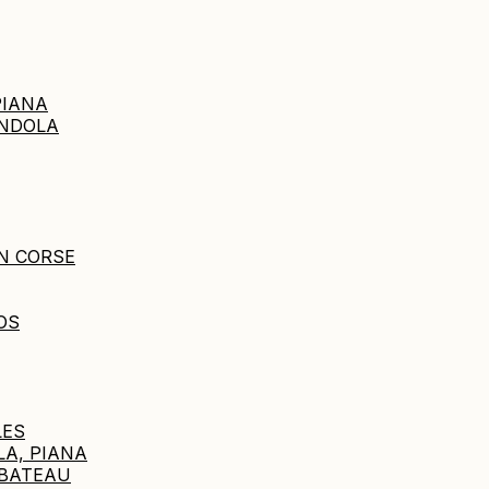
PIANA
ANDOLA
N CORSE
OS
LES
LA, PIANA
 BATEAU