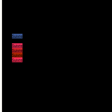
Office de Tourisme Piana
Office de Tourisme Porto
Office de Tourisme Calvi
Office de Tourisme Île rousse
Port de Girolata
Nous suivre…
Suivre
Suivre
Suivre
Suivre
Suivre
Suivre
© Copyright 2025 Corse Adrenaline |
Mentions légales
|
Politiqu