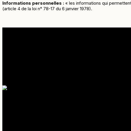
Informations personnelles :
« les informations qui permettent
(article 4 de la loi n° 78-17 du 6 janvier 1978).
Informations pratiques
En raison de la capacité du navire limitée à 12 passagers, Il est
En cas de mauvaise météo, l’intégralité de la somme est rembo
Nous acceptons :
Navigation rapide
Accueil
A propos
Média
Nos promenades en mer
Les sites incontournables