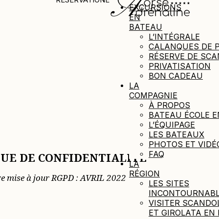
EXCURSIONS
EN
BATEAU
L’INTÉGRALE
CALANQUES DE 
RÉSERVE DE SC
PRIVATISATION
BON CADEAU
LA
COMPAGNIE
À PROPOS
BATEAU ÉCOLE E
L’ÉQUIPAGE
LES BATEAUX
PHOTOS ET VIDÉ
FAQ
QUE DE CONFIDENTIALITÉ
LA
RÉGION
re mise à jour RGPD : AVRIL 2022
LES SITES
INCONTOURNAB
VISITER SCANDO
ET GIROLATA EN