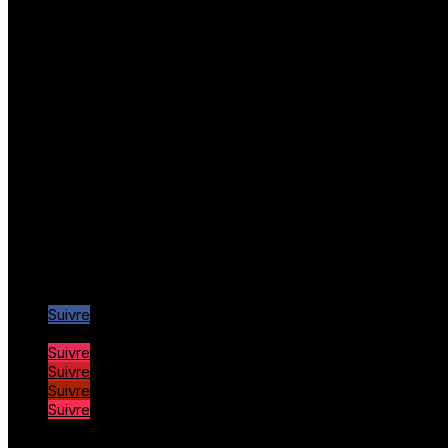
20150 Porto
Adresse postale
Rue de la tour
20115 Piana
Liens utiles
Corsica Quad, randonnée
Office de Tourisme Piana
Office de Tourisme Porto
Office de Tourisme Calvi
Office de Tourisme Île rousse
Port de Girolata
Nous suivre…
Suivre
Suivre
Suivre
Suivre
Suivre
Suivre