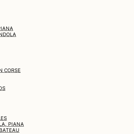
PIANA
ANDOLA
N CORSE
OS
LES
LA, PIANA
 BATEAU