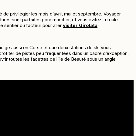
é de privilégier les mois d’avril, mai et septembre. Voyager
ures sont parfaites pour marcher, et vous évitez la foule
e sentier du facteur pour aller
visiter Girolata
.
l neige aussi en Corse et que deux stations de ski vous
 profiter de pistes peu fréquentées dans un cadre d’exception,
uvrir toutes les facettes de l’île de Beauté sous un angle
fin de garantir votre place à bord.