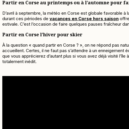
Partir en Corse au printemps ou à l’automne pour fa
D’avril à septembre, la météo en Corse est globale favorable à la 
durant ces périodes de
vacances en Corse hors saison
offre
estivale. C’est l’occasion de faire quelques pauses fraîcheur dan
Partir en Corse l’hiver pour skier
À la question « quand partir en Corse ? », on ne répond pas natur
accueillent. Certes, il ne faut pas s’attendre à un enneigement
que vous apprécierez d’autant plus si vous avez déjà visité l’île 
totalement inédit.
Informations pratiques
En raison de la capacité du navire limitée à 12 passagers, Il est
En cas de mauvaise météo, l’intégralité de la somme est rembo