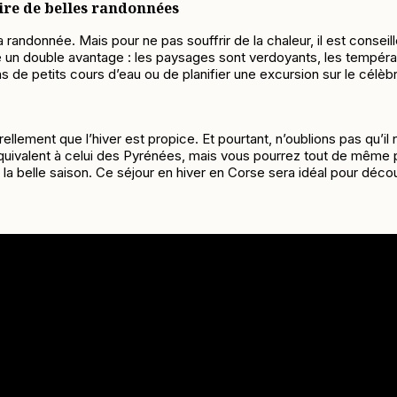
ire de belles randonnées
randonnée. Mais pour ne pas souffrir de la chaleur, il est conseill
 un double avantage : les paysages sont verdoyants, les températ
s de petits cours d’eau ou de planifier une excursion sur le célèbr
ellement que l’hiver est propice. Et pourtant, n’oublions pas qu’i
 équivalent à celui des Pyrénées, mais vous pourrez tout de même
à la belle saison. Ce séjour en hiver en Corse sera idéal pour déco
 fortement conseillé de réserver votre excursion dès que possible a
ursée.