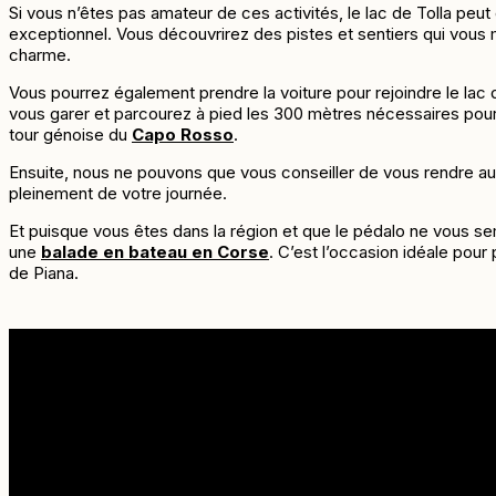
Si vous n’êtes pas amateur de ces activités, le lac de Tolla peut
exceptionnel. Vous découvrirez des pistes et sentiers qui vous
charme.
Vous pourrez également prendre la voiture pour rejoindre le lac
vous garer et parcourez à pied les 300 mètres nécessaires pour d
tour génoise du
Capo Rosso
.
Ensuite, nous ne pouvons que vous conseiller de vous rendre aux g
pleinement de votre journée.
Et puisque vous êtes dans la région et que le pédalo ne vous s
une
balade en bateau en Corse
. C’est l’occasion idéale po
de Piana.
Informations pratiques
En raison de la capacité du navire limitée à 12 passagers, Il est
En cas de mauvaise météo, l’intégralité de la somme est rembo