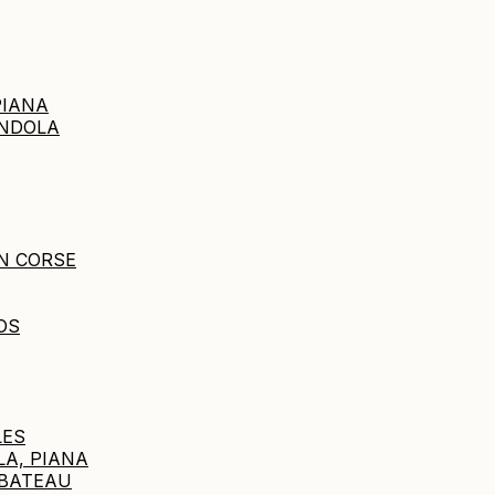
PIANA
ANDOLA
N CORSE
OS
LES
LA, PIANA
 BATEAU