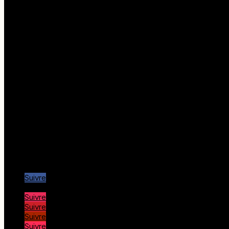
Lieu d’embarquement
Place de la Marine
20150 Porto
Adresse postale
Rue de la tour
20115 Piana
Liens utiles
Corsica Quad, randonnée
Office de Tourisme Piana
Office de Tourisme Porto
Office de Tourisme Calvi
Office de Tourisme Île rousse
Port de Girolata
Nous suivre…
Suivre
Suivre
Suivre
Suivre
Suivre
Suivre