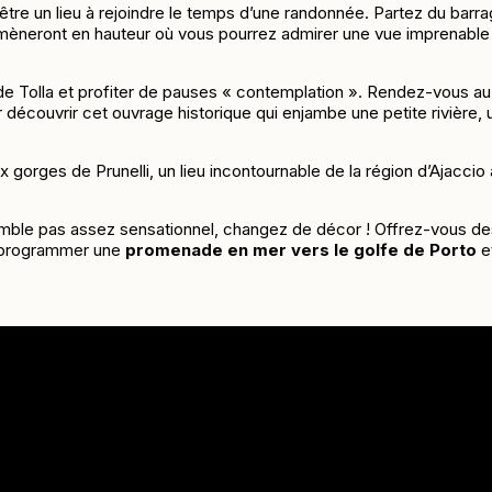
 être un lieu à rejoindre le temps d’une randonnée. Partez du barr
mèneront en hauteur où vous pourrez admirer une
vue imprenable su
 de Tolla et profiter de pauses « contemplation ». Rendez-vous a
écouvrir cet ouvrage historique qui enjambe une petite rivière, u
orges de Prunelli, un lieu incontournable de la région d’Ajaccio à 
emble pas assez sensationnel, changez de décor ! Offrez-vous de
ur programmer une
promenade en mer vers le golfe de Porto
et
 fortement conseillé de réserver votre excursion dès que possible a
ursée.