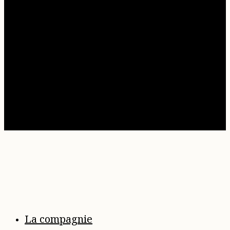
© Copyright 2025 Corse Adrenaline |
Mentions
légales
|
Politique de confidentialité
et de
Cookies
|
CGV
|
Plan du site
|
FAQ
La compagnie