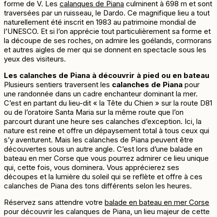
forme de V. Les
calanques de Piana
culminent à 698 m et sont
traversées par un ruisseau, le Dardo. Ce magnifique lieu a tout
naturellement été inscrit en 1983 au patrimoine mondial de
l’UNESCO. Et si l’on apprécie tout particulièrement sa forme et
la découpe de ses roches, on admire les goélands, cormorans
et autres aigles de mer qui se donnent en spectacle sous les
yeux des visiteurs.
Les calanches de Piana à découvrir à pied ou en bateau
Plusieurs sentiers traversent les
calanches de Piana
pour
une randonnée dans un cadre enchanteur dominant la mer.
C’est en partant du lieu-dit « la Tête du Chien » sur la route D81
ou de l’oratoire Santa Maria sur la même route que l’on
parcourt durant une heure ses calanches d’exception. Ici, la
nature est reine et offre un dépaysement total à tous ceux qui
s’y aventurent. Mais les calanches de Piana peuvent être
découvertes sous un autre angle. C’est lors d’une balade en
bateau en mer Corse que vous pourrez admirer ce lieu unique
qui, cette fois, vous dominera. Vous apprécierez ses
découpes et la lumière du soleil qui se reflète et offre à ces
calanches de Piana des tons différents selon les heures.
Réservez sans attendre votre
balade en bateau en mer Corse
pour découvrir les calanques de Piana, un lieu majeur de cette