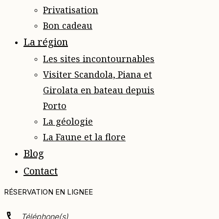
Privatisation
Bon cadeau
La région
Les sites incontournables
Visiter Scandola, Piana et
Girolata en bateau depuis
Porto
La géologie
La Faune et la flore
Blog
Contact
RÉSERVATION EN LIGNE
Téléphone(s)