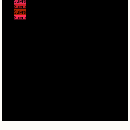
Suivre
Suivre
Suivre
Suivre
© Copyright 2025 Corse Adrenaline |
Mentions
légales
|
Politique de confidentialité
et de
Cookies
|
CGV
|
Plan du site
|
FAQ