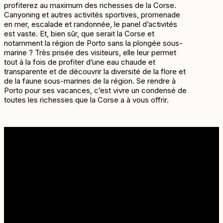
profiterez au maximum des richesses de la Corse.
Canyoning et autres activités sportives, promenade
en mer, escalade et randonnée, le panel d’activités
est vaste. Et, bien sûr, que serait la Corse et
notamment la région de Porto sans la plongée sous-
marine ? Très prisée des visiteurs, elle leur permet
tout à la fois de profiter d’une eau chaude et
transparente et de découvrir la diversité de la flore et
de la faune sous-marines de la région. Se rendre à
Porto pour ses vacances, c’est vivre un condensé de
toutes les richesses que la Corse a à vous offrir.
Informations pratiques
En raison de la capacité du navire limitée à 12
passagers, Il est fortement conseillé de réserver
votre excursion dès que possible afin de garantir
votre place à bord. En cas de mauvaise météo,
l’intégralité de la somme est remboursée.